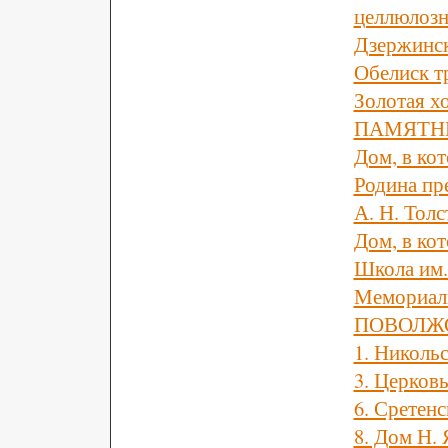
целлюлозн
Дзержинс
Обелиск т
Золотая х
ПАМЯТН
Дом, в ко
Родина пр
А. Н. Толс
Дом, в ко
Школа им.
Мемориаль
ПОВОЛЖ
1. Николь
3. Церков
6. Сретенс
8. Дом Н. 