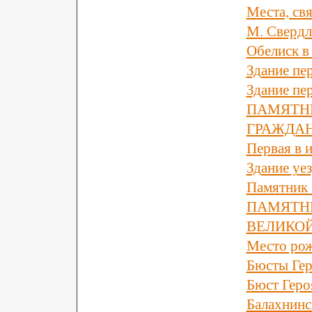
Места, св
М. Свердл
Обелиск в
Здание пе
Здание пе
ПАМЯТН
ГРАЖДА
Первая в 
Здание уе
Памятник 
ПАМЯТН
ВЕЛИКО
Место рож
Бюсты Гер
Бюст Геро
Балахнинс